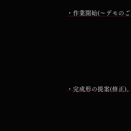
・作業開始(～デモのご
・完成形の提案(修正)