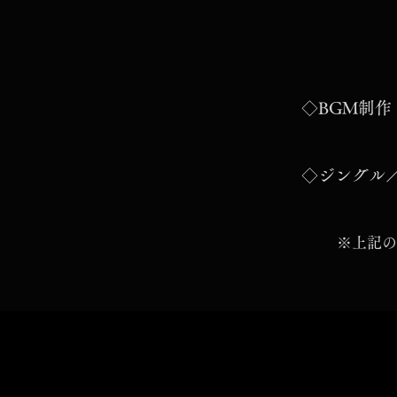
◇BGM制作
◇ジングル／
※上記の