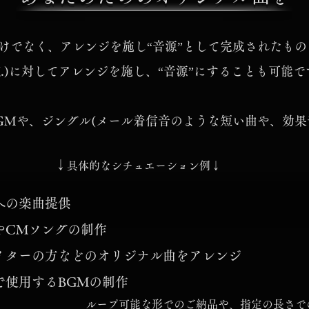
けでなく、アレンジを施し“音源”として完成されたも
K.)に対してアレンジを施し、“音源”にすることも可能で
GMや、ジングル(メール着信音のような短い曲や、効果
​↓
具体的なシチュエーション例↓
への楽曲提供
やCMソングの制作
イターの方などのオリジナル曲をアレンジ
などで使用するBGMの制作
ループ可能な形でのご納品や、指定の長さで