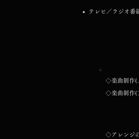
​テレビ／ラジオ
◇楽曲制作(
◇楽曲制作(
◇アレンジ