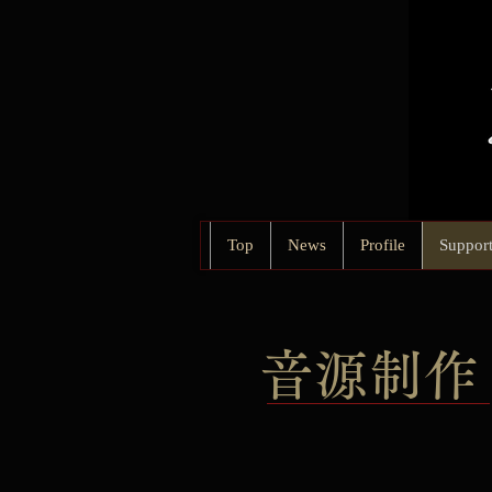
Top
News
Profile
Support
​音源制作