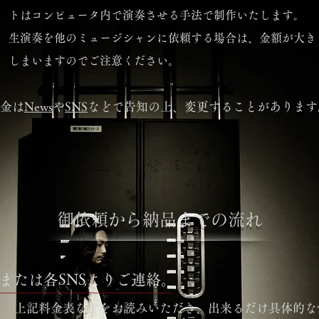
トはコンピュータ内で演奏させる手法で制作いたします。
​生演奏を他のミュージシャンに依頼する場合は、金額が大き
しまいますのでご注意ください。
金は
News
や
SNS
などで告知の上、変更することがあります
​御依頼から納品までの流れ
t、または各SNSよりご連絡。
上記料金表などをお読みいただき、出来るだけ具体的な