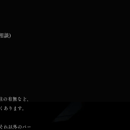
相談)
注の有無など、
くあります。
それ以外のパー